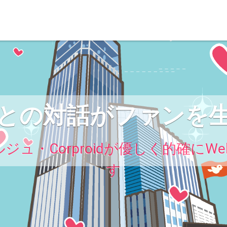
との対話がファンを
ジュ・Corproidが優しく的確に
す