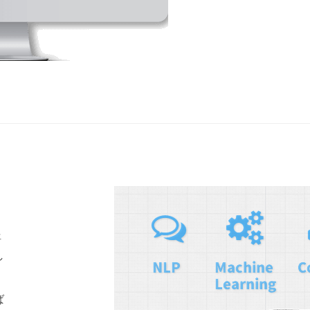
語
し
ば