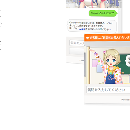
の
ア
で
に
ン
。