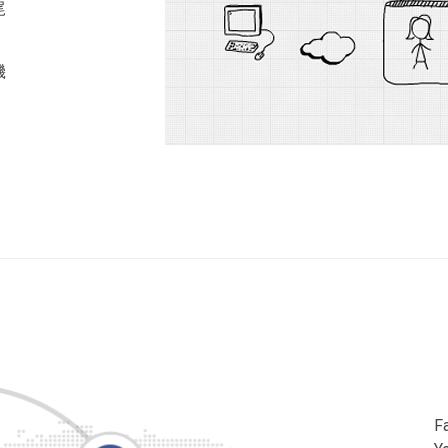
尾
機
F