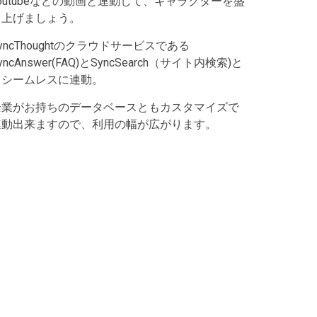
outubeなどの動画と連動して、キャラクターを盛
り上げましょう。
yncThoughtのクラウドサービスである
yncAnswer(FAQ)とSyncSearch（サイト内検索)と
もシームレスに連動。
企業がお持ちのデータベースともカスタマイズで
連動出来ますので、利用の幅が広がります。